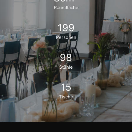
Raumfläche
199
Personen
98
Stühle
15
Tische