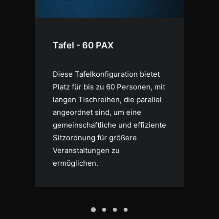
Tafel - 60 PAX
U
Diese Tafelkonfiguration bietet
Di
Platz für bis zu 60 Personen, mit
bi
langen Tischreihen, die parallel
id
al
angeordnet sind, um eine
Ko
gemeinschaftliche und effiziente
of
Sitzordnung für größere
Si
Veranstaltungen zu
Te
ermöglichen.
sol