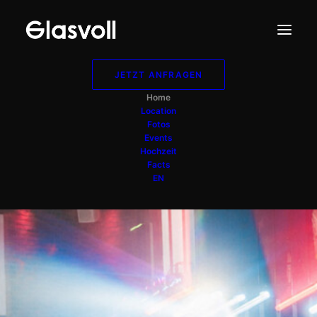
JETZT ANFRAGEN
Home
Location
Fotos
Events
Hochzeit
Facts
EN