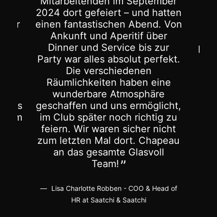
September
und es hat einfach alles
und hatten
gestimmt. Terrasse, Scheune
Abend. Von
und Club waren die perfekte
if über
Kombination. Der Service war
 bis zur
professionell und aufmerksam,
ut perfekt.
das Essen fantastisch – alle
enen
Gäste waren begeistert. Ein
ben eine
besonderer Dank gilt Tim, der
sphäre
uns den ganzen Tag begleitet
rmöglicht,
hat. Klare Empfehlung an alle
richtig zu
Brautpaare!
cher nicht
t. Chapeau
Kristina & Stephan
lasvoll
COO & Head of
tchi