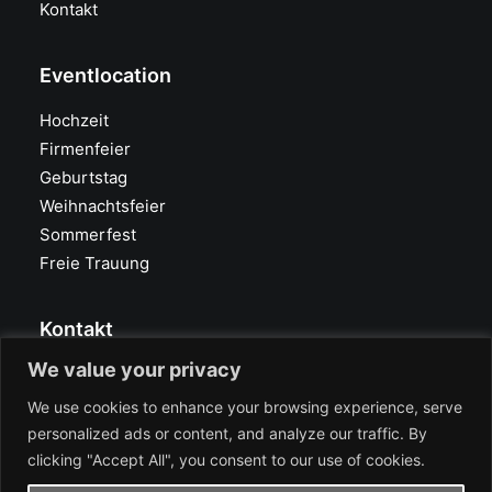
Kontakt
Eventlocation
Hochzeit
Firmenfeier
Geburtstag
Weihnachtsfeier
Sommerfest
Freie Trauung
Kontakt
We value your privacy
Glasvoll Eventlocation
40625 Düsseldorf
We use cookies to enhance your browsing experience, serve
Heyestraße 194
personalized ads or content, and analyze our traffic. By
Tel.: +49 211 660 300
clicking "Accept All", you consent to our use of cookies.
info@glasvoll.com