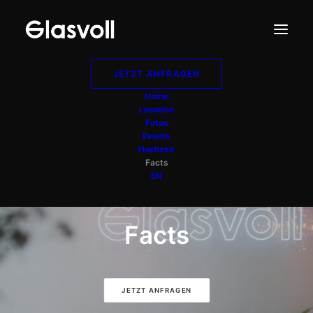
JETZT ANFRAGEN
Home
Location
Fotos
Events
Hochzeit
Facts
EN
Facts
JETZT ANFRAGEN