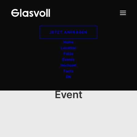
JETZT ANFRAGEN
Home
Location
Fotos
Events
Hochzeit
Facts
EN
Event