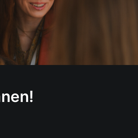
anen!