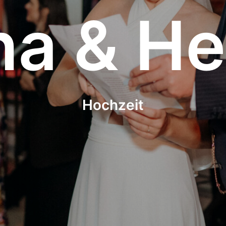
na & He
Hochzeit