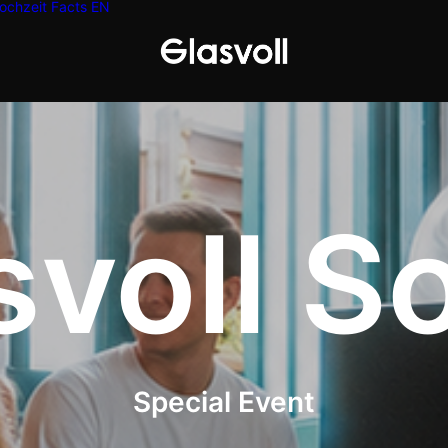
ochzeit
Facts
EN
svoll So
Special Event