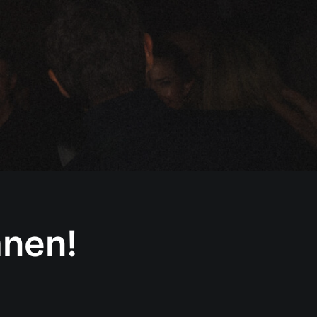
anen!