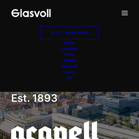
JETZT ANFRAGEN
Home
Location
Fotos
Events
Hochzeit
Facts
EN
Est. 1893